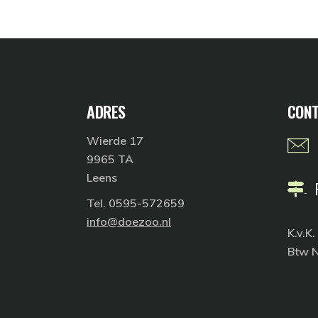
ADRES
CONT
Wierde 17
9965 TA
Leens
Tel. 0595-572659
info@doezoo.nl
K.v.K
Btw 