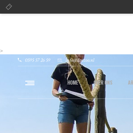
>
0595 57 26 59
info@doezoo.nl
HOME
OVER ONS
A