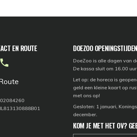
ACT EN ROUTE
DOEZOO OPENINGSTIJDE
DoeZoo is
alle dagen
van de
De kassa sluit om 16.00 uur
Let op: de horeca is geopen
Route
geld een kleine kaart op ru
met ons op!
. 02084260
Gesloten:
1 januari, Koning
NL813130888B01
december.
KOM JE MET HET OV? GE