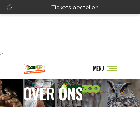
>
MENU
OVER ONS